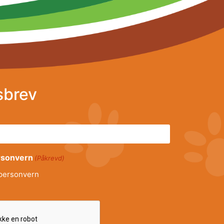
sbrev
ersonvern
(Påkrevd)
personvern