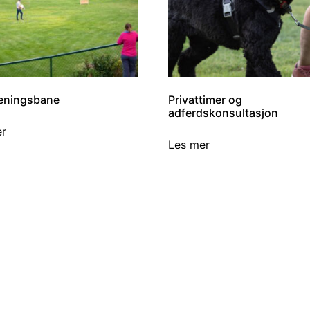
reningsbane
Privattimer og
adferdskonsultasjon
er
Les mer