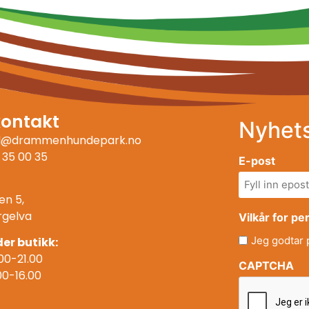
kontakt
Nyhet
ll@drammenhundepark.no
 35 00 35
E-post
en 5,
rgelva
Vilkår for p
Jeg godtar
er butikk:
00-21.00
CAPTCHA
00-16.00