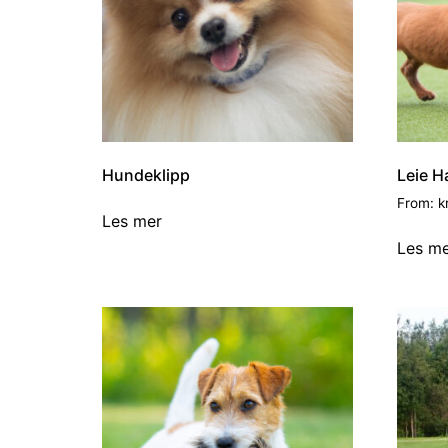
Hundeklipp
Leie H
From:
k
Les mer
Les m