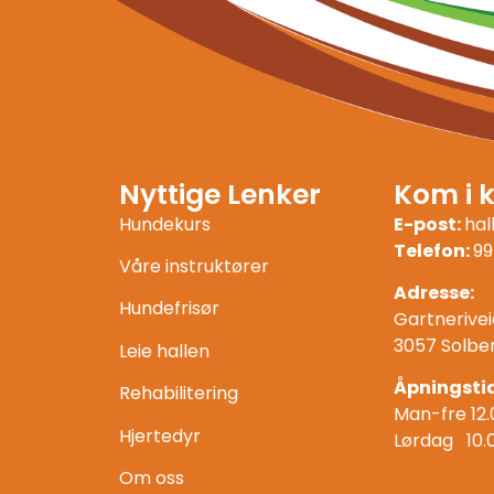
Nyttige Lenker
Kom i 
Hundekurs
E-post:
ha
Telefon:
99
Våre instruktører
Adresse:
Hundefrisør
Gartnerivei
3057 Solbe
Leie hallen
Åpningstid
Rehabilitering
Man-fre 12.
Hjertedyr
Lørdag 10.
Om oss