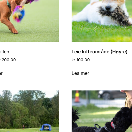
allen
Leie lufteområde (Høyre)
r
200,00
kr
100,00
er
Les mer