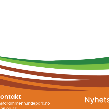
kontakt
Nyhet
ll@drammenhundepark.no