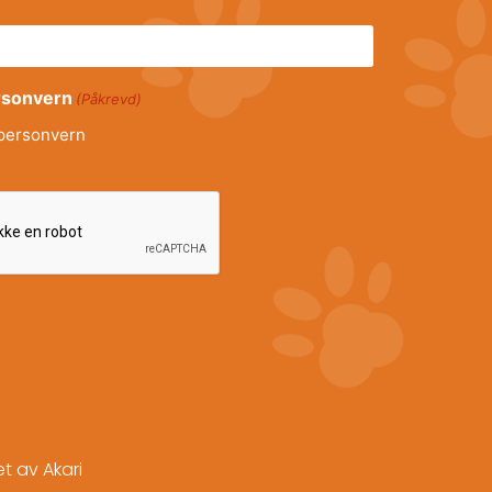
ersonvern
(Påkrevd)
personvern
let av
Akari