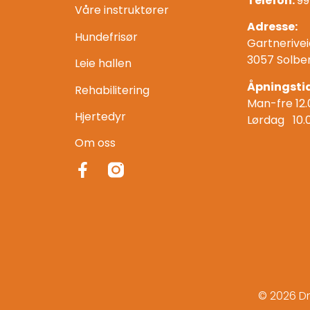
Telefon:
99
Våre instruktører
Adresse:
Hundefrisør
Gartnerivei
3057 Solbe
Leie hallen
Åpningstid
Rehabilitering
Man-fre 12.
Hjertedyr
Lørdag 10.
Om oss
© 2026 D