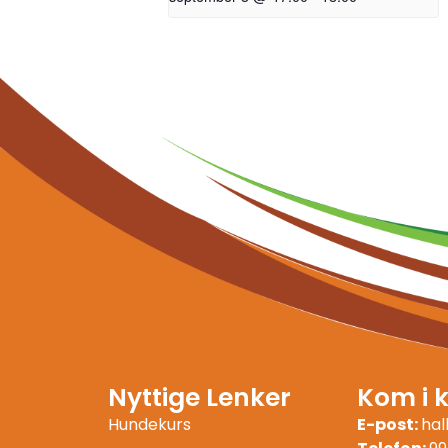
Nyttige Lenker
Kom i 
Hundekurs
E-post:
ha