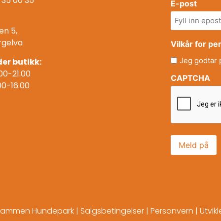
 35 00 35
E-post
en 5,
rgelva
Vilkår for p
Jeg godtar
er butikk:
00-21.00
CAPTCHA
00-16.00
rammen Hundepark |
Salgsbetingelser
|
Personvern
| Utvik