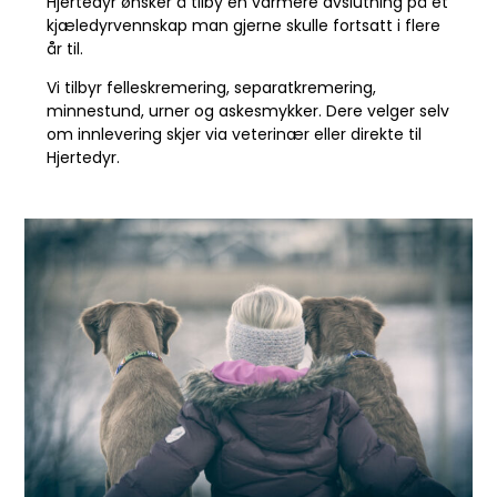
Hjertedyr ønsker å tilby en varmere avslutning på et
kjæledyrvennskap man gjerne skulle fortsatt i flere
år til.
Vi tilbyr felleskremering, separatkremering,
minnestund, urner og askesmykker. Dere velger selv
om innlevering skjer via veterinær eller direkte til
Hjertedyr.