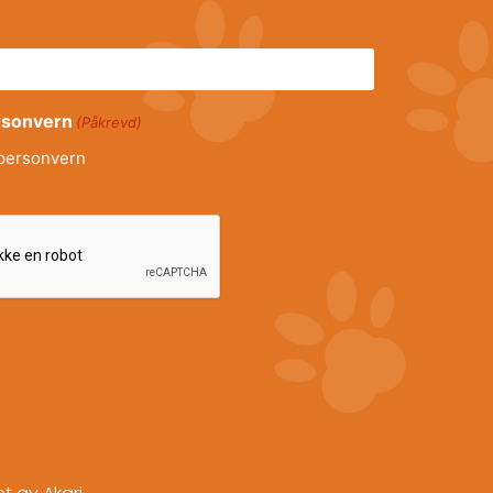
ersonvern
(Påkrevd)
personvern