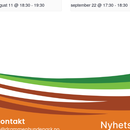
gust 11 @ 18:30
-
19:30
september 22 @ 17:30
-
18:30
kontakt
Nyhet
ll@drammenhundepark.no