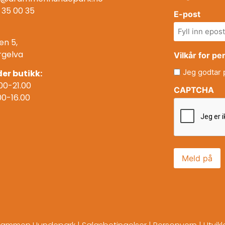
 35 00 35
E-post
en 5,
rgelva
Vilkår for p
Jeg godtar
er butikk:
00-21.00
CAPTCHA
00-16.00