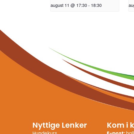
august 11 @ 17:30
-
18:30
au
Nyttige Lenker
Kom i 
Hundekurs
E-post:
ha