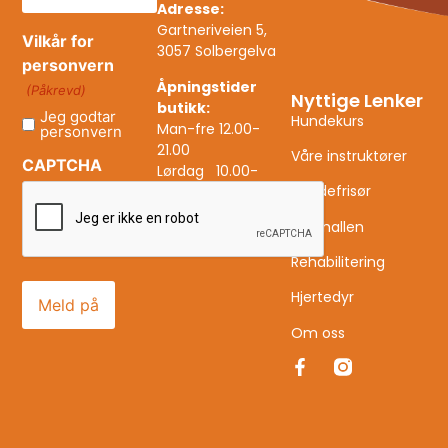
Adresse:
Gartneriveien 5,
Vilkår for
3057 Solbergelva
personvern
Åpningstider
(Påkrevd)
Nyttige Lenker
butikk:
Jeg godtar
Hundekurs
Man-fre 12.00-
personvern
21.00
Våre instruktører
CAPTCHA
Lørdag 10.00-
Hundefrisør
16.00
Leie hallen
Rehabilitering
Hjertedyr
Om oss