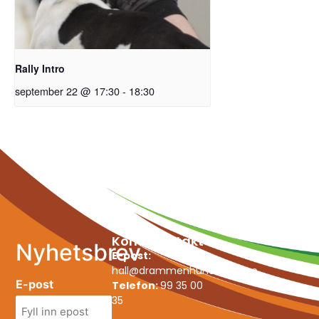
Rally Intro
september 22 @ 17:30
-
18:30
Kom i kontakt
Nyhetsbrev
E-post:
hall@drammenhundepark.no
E-post
Telefon:
99 35 00
35