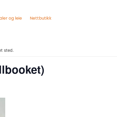
aler og leie
Nettbutikk
t sted.
llbooket)