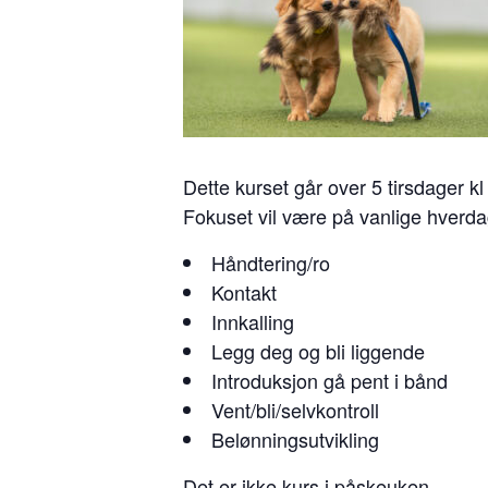
Dette kurset går over 5 tirsdager k
Fokuset vil være på vanlige hverd
Håndtering/ro
Kontakt
Innkalling
Legg deg og bli liggende
Introduksjon gå pent i bånd
Vent/bli/selvkontroll
Belønningsutvikling
Det er ikke kurs i påskeuken