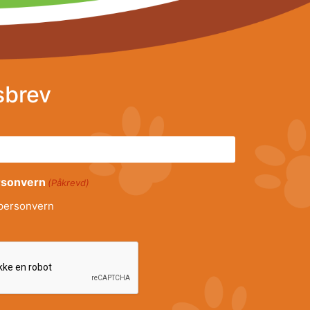
sbrev
ersonvern
(Påkrevd)
personvern