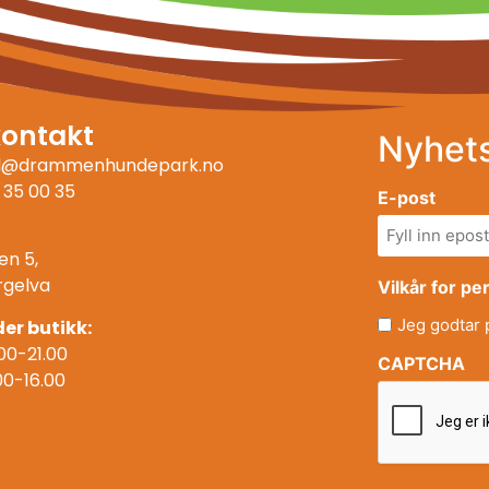
kontakt
Nyhet
ll@drammenhundepark.no
 35 00 35
E-post
en 5,
rgelva
Vilkår for p
Jeg godtar
er butikk:
00-21.00
CAPTCHA
00-16.00