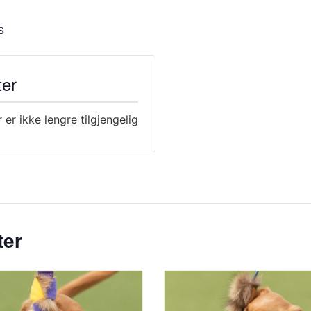
s
ter
r er ikke lengre tilgjengelig
ter