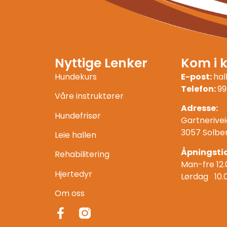
Nyttige Lenker
Kom i 
Hundekurs
E-post:
ha
Telefon:
99
Våre instruktører
Adresse:
Hundefrisør
Gartnerivei
3057 Solbe
Leie hallen
Åpningstid
Rehabilitering
Man-fre 12.
Hjertedyr
Lørdag 10.
Om oss