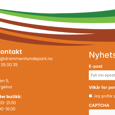
kontakt
Nyhet
ll@drammenhundepark.no
 35 00 35
E-post
en 5,
rgelva
Vilkår for p
Jeg godtar
er butikk:
00-21.00
CAPTCHA
00-16.00