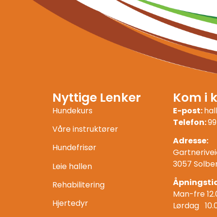
Nyttige Lenker
Kom i 
Hundekurs
E-post:
ha
Telefon:
99
Våre instruktører
Adresse:
Hundefrisør
Gartnerivei
3057 Solbe
Leie hallen
Åpningstid
Rehabilitering
Man-fre 12.
Hjertedyr
Lørdag 10.