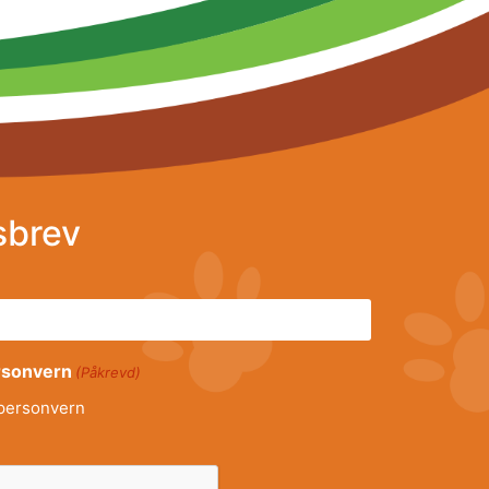
sbrev
ersonvern
(Påkrevd)
personvern