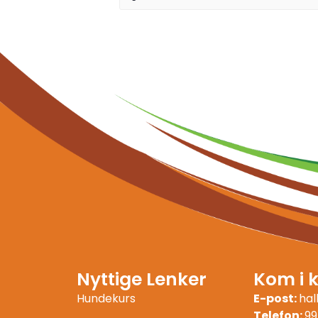
Nyttige Lenker
Kom i 
Hundekurs
E-post:
ha
Telefon:
99