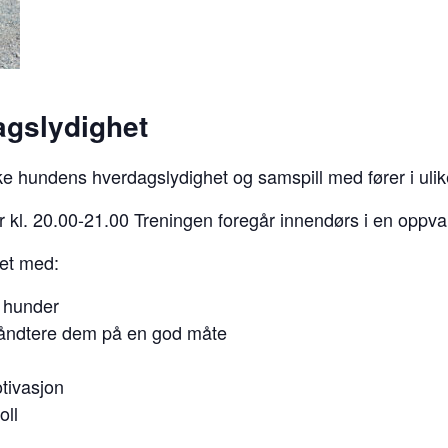
agslydighet
rke hundens hverdagslydighet og samspill med fører i uli
er kl. 20.00-21.00 Treningen foregår innendørs i en oppv
net med:
e hunder
åndtere dem på en god måte
tivasjon
oll