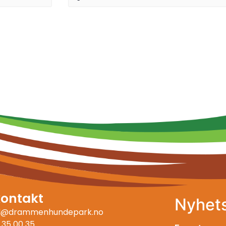
kontakt
Nyhet
ll@drammenhundepark.no
 35 00 35