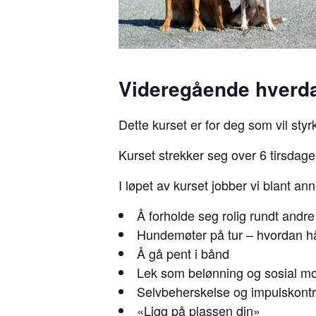
Videregående hverd
Dette kurset er for deg som vil sty
Kurset strekker seg over 6 tirsdag
I løpet av kurset jobber vi blant an
Å forholde seg rolig rundt andr
Hundemøter på tur – hvordan h
Å gå pent i bånd
Lek som belønning og sosial mo
Selvbeherskelse og impulskontr
«Ligg på plassen din»