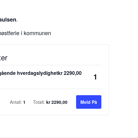
.
aulsen
 høstferie i kommunen
ter
gående hverdagslydighet
kr
2290,00
Antall
Antall:
1
Totalt:
kr
2290,00
Meld På