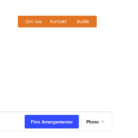
Om oss
Kontakt
Butikk
Arrangeme
Finn Arrangementer
Photo
Views
Navigatio