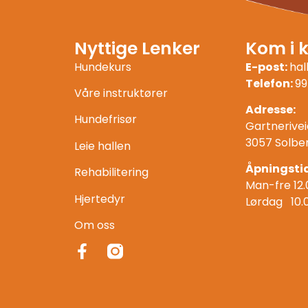
Nyttige Lenker
Kom i 
Hundekurs
E-post:
ha
Telefon:
99
Våre instruktører
Adresse:
Hundefrisør
Gartnerivei
3057 Solbe
Leie hallen
Åpningstid
Rehabilitering
Man-fre 12.
Hjertedyr
Lørdag 10.
Om oss