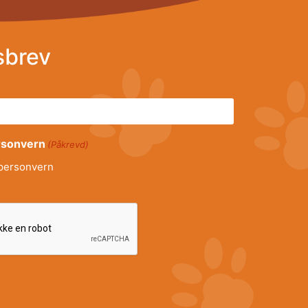
sbrev
ersonvern
(Påkrevd)
personvern