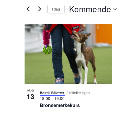
and
Arrangementer.
Kommende
I dag
Views
Select
date.
Navigation
List
of
events
in
Photo
View
AUG
Bestill Billetter
2 billetter igjen
13
18:00
-
19:00
Bronsemerkekurs