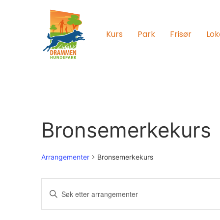
Kurs
Park
Frisør
Lok
Bronsemerkekurs
Arrangementer
Bronsemerkekurs
Arrangementer
Skriv
inn
Search
søkeord.
Søk
etter