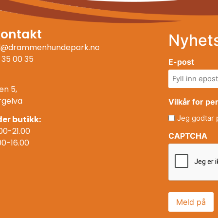
kontakt
Nyhet
ll@drammenhundepark.no
 35 00 35
E-post
en 5,
rgelva
Vilkår for p
Jeg godtar
er butikk:
00-21.00
CAPTCHA
00-16.00